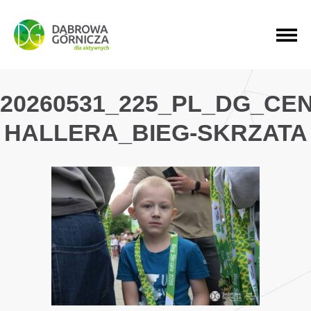
PRZEJDŹ DO MENU GŁÓWNEGO
PRZEJDŹ DO WYSZUKIWARKI
PRZEJDŹ DO TREŚCI
20260531_225_PL_DG_CE
HALLERA_BIEG-SKRZATA