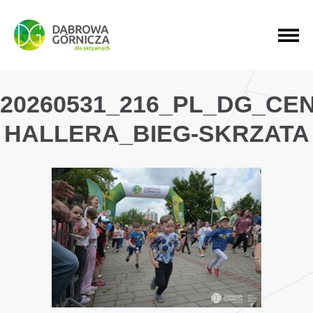
PRZEJDŹ DO MENU GŁÓWNEGO
PRZEJDŹ DO WYSZUKIWARKI
PRZEJDŹ DO TREŚCI
20260531_216_PL_DG_CE
HALLERA_BIEG-SKRZATA