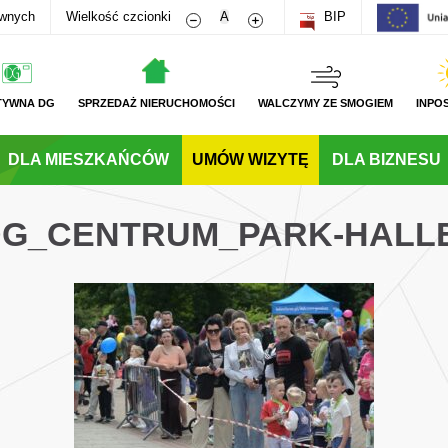
Zmniejsz rozmiar czcionki
Zwiększ rozmiar czcionki
awnych
Wielkość czcionki
A
BIP
TYWNA DG
SPRZEDAŻ NIERUCHOMOŚCI
WALCZYMY ZE SMOGIEM
INPO
DLA MIESZKAŃCÓW
UMÓW WIZYTĘ
DLA BIZNESU
_DG_CENTRUM_PARK-HALL