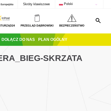
Polski
Skróty klawiszowe
STURZĄD24
PRZEGLĄD DĄBROWSKI
BEZPIECZEŃSTWO
DOŁĄCZ DO NAS
PLAN OGÓLNY
ERA_BIEG-SKRZATA