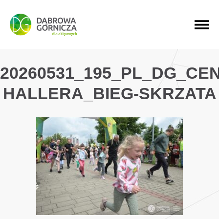
PRZEJDŹ DO MENU GŁÓWNEGO
PRZEJDŹ DO WYSZUKIWARKI
PRZEJDŹ DO TREŚCI
20260531_195_PL_DG_CE
HALLERA_BIEG-SKRZATA