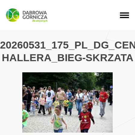
PRZEJDŹ DO MENU GŁÓWNEGO
PRZEJDŹ DO WYSZUKIWARKI
PRZEJDŹ DO TREŚCI
20260531_175_PL_DG_CE
HALLERA_BIEG-SKRZATA