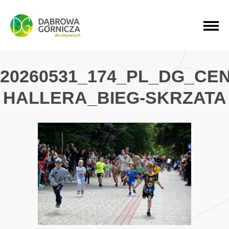
PRZEJDŹ DO MENU GŁÓWNEGO
PRZEJDŹ DO WYSZUKIWARKI
PRZEJDŹ DO TREŚCI
20260531_174_PL_DG_CE
HALLERA_BIEG-SKRZATA