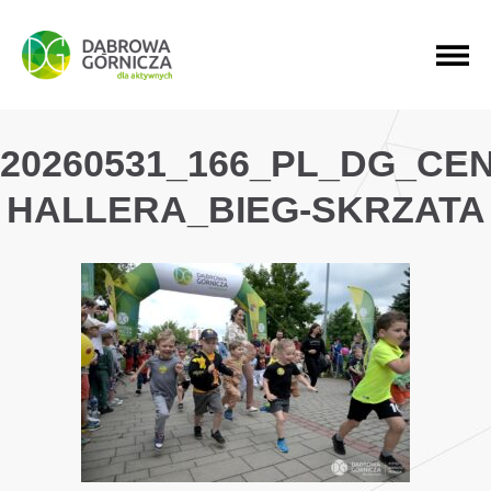
PRZEJDŹ DO MENU GŁÓWNEGO
PRZEJDŹ DO WYSZUKIWARKI
PRZEJDŹ DO TREŚCI
20260531_166_PL_DG_CE
HALLERA_BIEG-SKRZATA