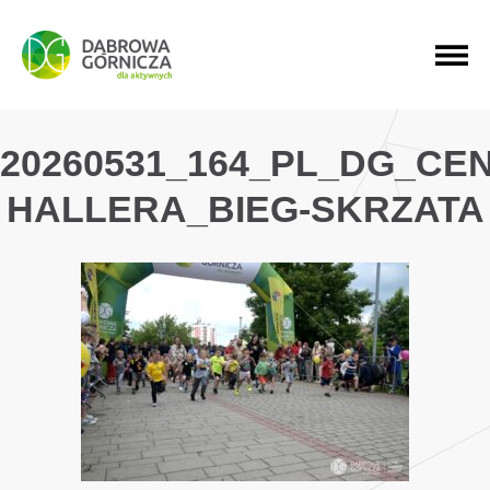
PRZEJDŹ DO MENU GŁÓWNEGO
PRZEJDŹ DO WYSZUKIWARKI
PRZEJDŹ DO TREŚCI
20260531_164_PL_DG_CE
HALLERA_BIEG-SKRZATA