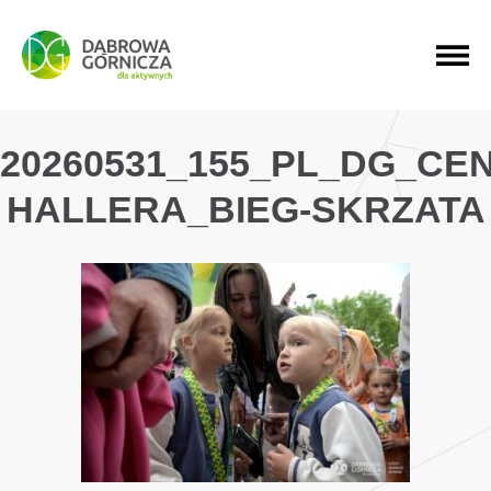
PRZEJDŹ DO MENU GŁÓWNEGO
PRZEJDŹ DO WYSZUKIWARKI
PRZEJDŹ DO TREŚCI
20260531_155_PL_DG_CE
HALLERA_BIEG-SKRZATA