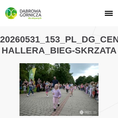
PRZEJDŹ DO MENU GŁÓWNEGO
PRZEJDŹ DO WYSZUKIWARKI
PRZEJDŹ DO TREŚCI
20260531_153_PL_DG_CE
HALLERA_BIEG-SKRZATA