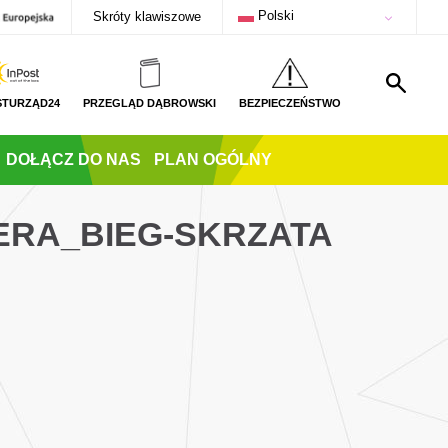
Polski
Skróty klawiszowe
STURZĄD24
PRZEGLĄD DĄBROWSKI
BEZPIECZEŃSTWO
DOŁĄCZ DO NAS
PLAN OGÓLNY
ERA_BIEG-SKRZATA