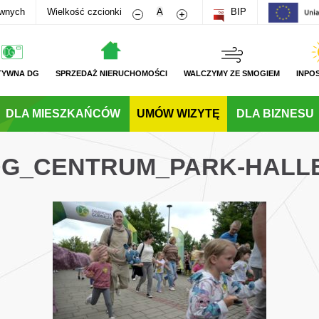
Zmniejsz rozmiar czcionki
Zwiększ rozmiar czcionki
awnych
Wielkość czcionki
A
BIP
TYWNA DG
SPRZEDAŻ NIERUCHOMOŚCI
WALCZYMY ZE SMOGIEM
INPO
DLA MIESZKAŃCÓW
UMÓW WIZYTĘ
DLA BIZNESU
_DG_CENTRUM_PARK-HALL