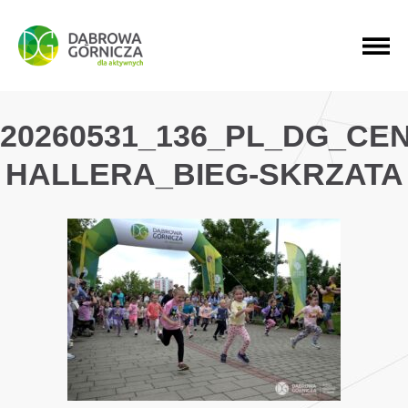
PRZEJDŹ DO MENU GŁÓWNEGO
PRZEJDŹ DO WYSZUKIWARKI
PRZEJDŹ DO TREŚCI
20260531_136_PL_DG_CE
HALLERA_BIEG-SKRZATA