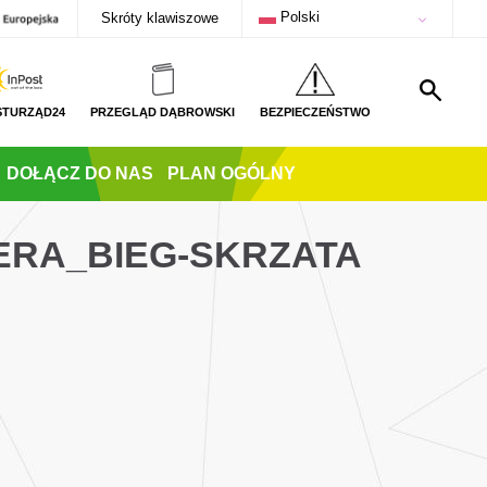
Polski
Skróty klawiszowe
STURZĄD24
PRZEGLĄD DĄBROWSKI
BEZPIECZEŃSTWO
DOŁĄCZ DO NAS
PLAN OGÓLNY
ERA_BIEG-SKRZATA