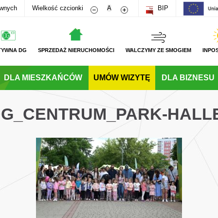
Zmniejsz rozmiar czcionki
Zwiększ rozmiar czcionki
awnych
Wielkość czcionki
A
BIP
TYWNA DG
SPRZEDAŻ NIERUCHOMOŚCI
WALCZYMY ZE SMOGIEM
INPO
DLA MIESZKAŃCÓW
UMÓW WIZYTĘ
DLA BIZNESU
_DG_CENTRUM_PARK-HALL