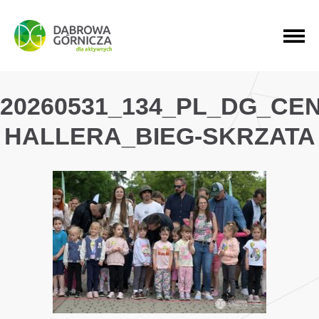
PRZEJDŹ DO MENU GŁÓWNEGO
PRZEJDŹ DO WYSZUKIWARKI
PRZEJDŹ DO TREŚCI
20260531_134_PL_DG_CE
HALLERA_BIEG-SKRZATA