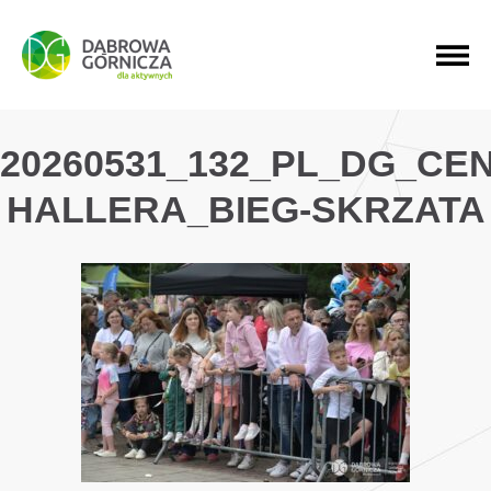
PRZEJDŹ DO MENU GŁÓWNEGO
PRZEJDŹ DO WYSZUKIWARKI
PRZEJDŹ DO TREŚCI
20260531_132_PL_DG_CE
HALLERA_BIEG-SKRZATA