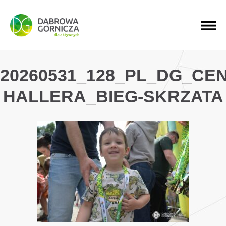
PRZEJDŹ DO MENU GŁÓWNEGO
PRZEJDŹ DO WYSZUKIWARKI
PRZEJDŹ DO TREŚCI
20260531_128_PL_DG_CE
HALLERA_BIEG-SKRZATA