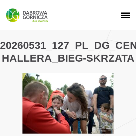
PRZEJDŹ DO MENU GŁÓWNEGO
PRZEJDŹ DO WYSZUKIWARKI
PRZEJDŹ DO TREŚCI
20260531_127_PL_DG_CE
HALLERA_BIEG-SKRZATA