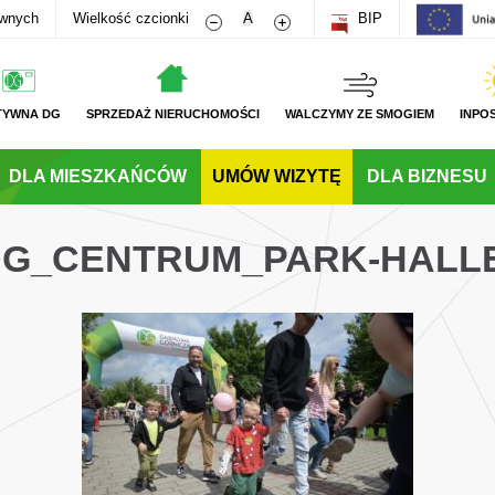
Zmniejsz rozmiar czcionki
Zwiększ rozmiar czcionki
awnych
Wielkość czcionki
A
BIP
TYWNA DG
SPRZEDAŻ NIERUCHOMOŚCI
WALCZYMY ZE SMOGIEM
INPO
DLA MIESZKAŃCÓW
UMÓW WIZYTĘ
DLA BIZNESU
_DG_CENTRUM_PARK-HALL