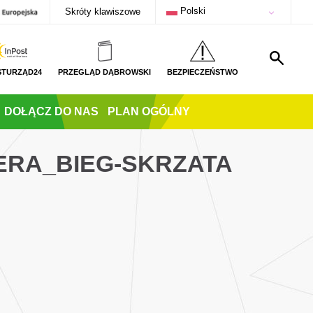
Polski
Skróty klawiszowe
STURZĄD24
PRZEGLĄD DĄBROWSKI
BEZPIECZEŃSTWO
DOŁĄCZ DO NAS
PLAN OGÓLNY
ERA_BIEG-SKRZATA