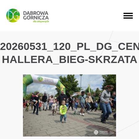
PRZEJDŹ DO MENU GŁÓWNEGO
PRZEJDŹ DO WYSZUKIWARKI
PRZEJDŹ DO TREŚCI
20260531_120_PL_DG_CE
HALLERA_BIEG-SKRZATA