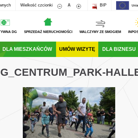
Zmniejsz rozmiar czcionki
Zwiększ rozmiar czcionki
awnych
Wielkość czcionki
A
BIP
TYWNA DG
SPRZEDAŻ NIERUCHOMOŚCI
WALCZYMY ZE SMOGIEM
INPO
DLA MIESZKAŃCÓW
UMÓW WIZYTĘ
DLA BIZNESU
_DG_CENTRUM_PARK-HALL