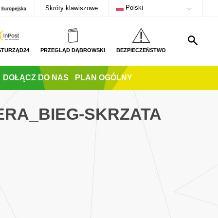
Polski
Skróty klawiszowe
STURZĄD24
PRZEGLĄD DĄBROWSKI
BEZPIECZEŃSTWO
DOŁĄCZ DO NAS
PLAN OGÓLNY
ERA_BIEG-SKRZATA