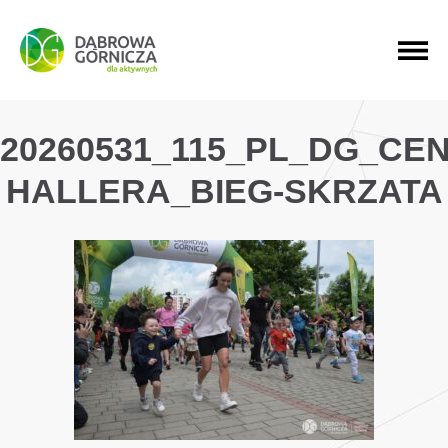
PRZEJDŹ DO MENU GŁÓWNEGO
PRZEJDŹ DO WYSZUKIWARKI
PRZEJDŹ DO TREŚCI
20260531_115_PL_DG_CE
HALLERA_BIEG-SKRZATA