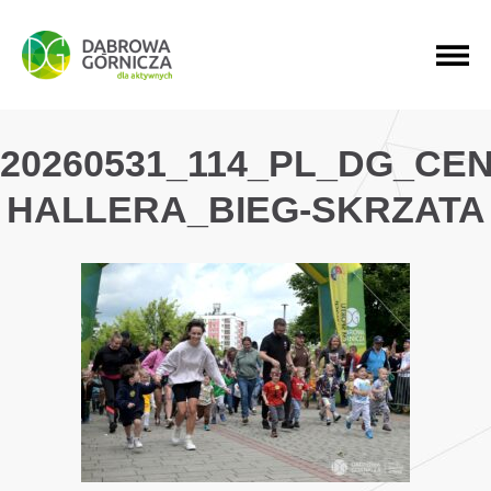
PRZEJDŹ DO MENU GŁÓWNEGO
PRZEJDŹ DO WYSZUKIWARKI
PRZEJDŹ DO TREŚCI
20260531_114_PL_DG_CE
HALLERA_BIEG-SKRZATA