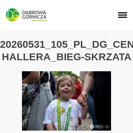
PRZEJDŹ DO MENU GŁÓWNEGO
PRZEJDŹ DO WYSZUKIWARKI
PRZEJDŹ DO TREŚCI
20260531_105_PL_DG_CE
HALLERA_BIEG-SKRZATA