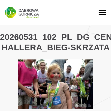
PRZEJDŹ DO MENU GŁÓWNEGO
PRZEJDŹ DO WYSZUKIWARKI
PRZEJDŹ DO TREŚCI
20260531_102_PL_DG_CE
HALLERA_BIEG-SKRZATA