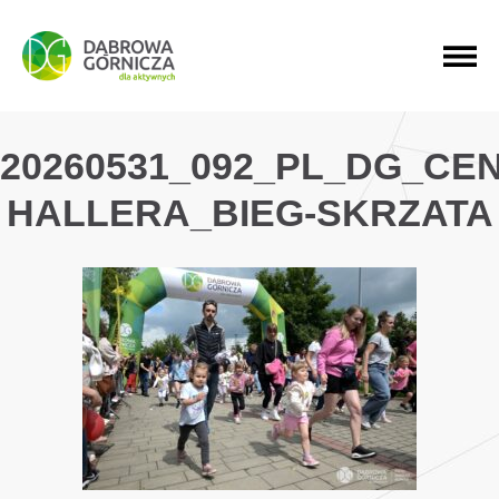
PRZEJDŹ DO MENU GŁÓWNEGO
PRZEJDŹ DO WYSZUKIWARKI
PRZEJDŹ DO TREŚCI
20260531_092_PL_DG_CE
HALLERA_BIEG-SKRZATA