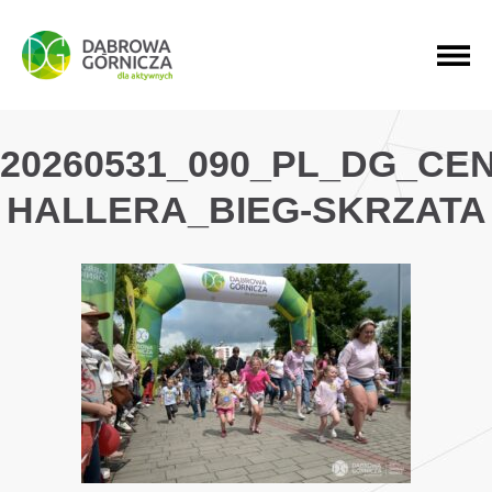
PRZEJDŹ DO MENU GŁÓWNEGO
PRZEJDŹ DO WYSZUKIWARKI
PRZEJDŹ DO TREŚCI
20260531_090_PL_DG_CE
HALLERA_BIEG-SKRZATA