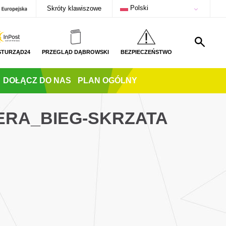
Polski
Skróty klawiszowe
STURZĄD24
PRZEGLĄD DĄBROWSKI
BEZPIECZEŃSTWO
DOŁĄCZ DO NAS
PLAN OGÓLNY
ERA_BIEG-SKRZATA