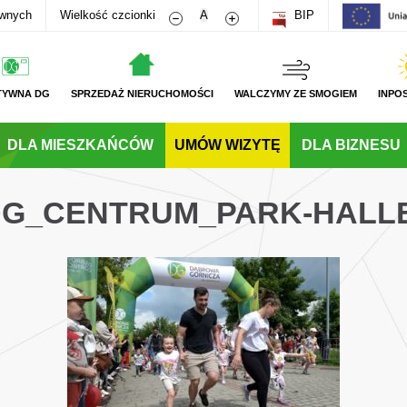
Zmniejsz rozmiar czcionki
Zwiększ rozmiar czcionki
awnych
Wielkość czcionki
A
BIP
TYWNA DG
SPRZEDAŻ NIERUCHOMOŚCI
WALCZYMY ZE SMOGIEM
INPO
DLA MIESZKAŃCÓW
UMÓW WIZYTĘ
DLA BIZNESU
_DG_CENTRUM_PARK-HALL