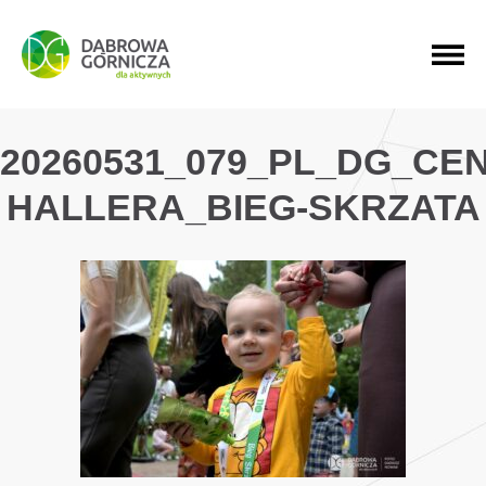
PRZEJDŹ DO MENU GŁÓWNEGO
PRZEJDŹ DO WYSZUKIWARKI
PRZEJDŹ DO TREŚCI
20260531_079_PL_DG_CE
HALLERA_BIEG-SKRZATA