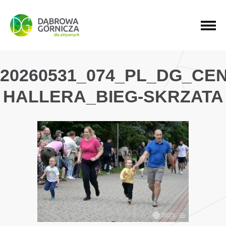
PRZEJDŹ DO MENU GŁÓWNEGO
PRZEJDŹ DO WYSZUKIWARKI
PRZEJDŹ DO TREŚCI
20260531_074_PL_DG_CE
HALLERA_BIEG-SKRZATA