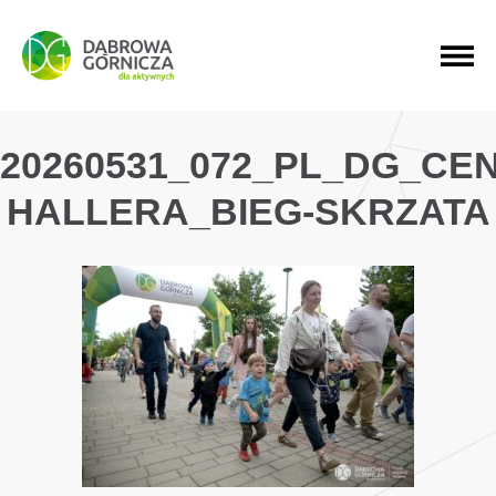
PRZEJDŹ DO MENU GŁÓWNEGO
PRZEJDŹ DO WYSZUKIWARKI
PRZEJDŹ DO TREŚCI
20260531_072_PL_DG_CE
HALLERA_BIEG-SKRZATA