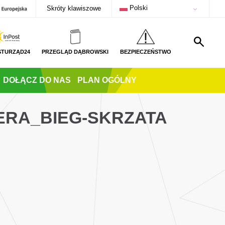
Polski
Skróty klawiszowe
STURZĄD24
PRZEGLĄD DĄBROWSKI
BEZPIECZEŃSTWO
DOŁĄCZ DO NAS
PLAN OGÓLNY
ERA_BIEG-SKRZATA