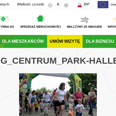
Zmniejsz rozmiar czcionki
Zwiększ rozmiar czcionki
awnych
Wielkość czcionki
A
BIP
TYWNA DG
SPRZEDAŻ NIERUCHOMOŚCI
WALCZYMY ZE SMOGIEM
INPO
DLA MIESZKAŃCÓW
UMÓW WIZYTĘ
DLA BIZNESU
_DG_CENTRUM_PARK-HALL