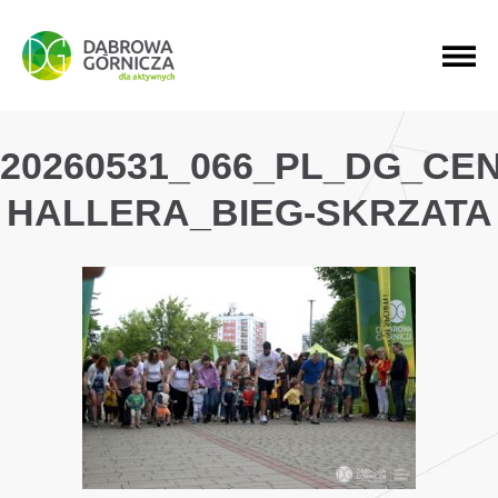
PRZEJDŹ DO MENU GŁÓWNEGO
PRZEJDŹ DO WYSZUKIWARKI
PRZEJDŹ DO TREŚCI
20260531_066_PL_DG_CE
HALLERA_BIEG-SKRZATA