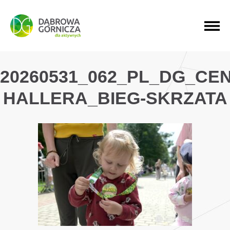
PRZEJDŹ DO MENU GŁÓWNEGO
PRZEJDŹ DO WYSZUKIWARKI
PRZEJDŹ DO TREŚCI
20260531_062_PL_DG_CE
HALLERA_BIEG-SKRZATA