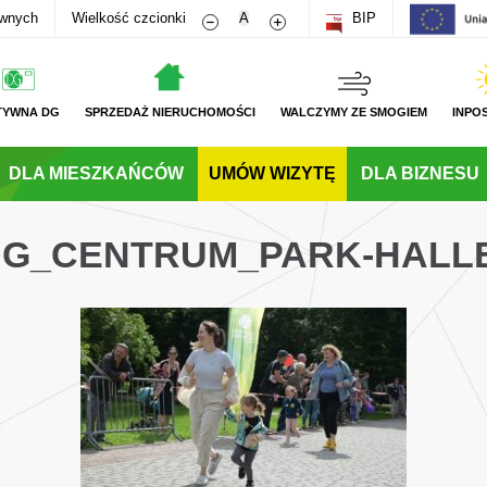
Zmniejsz rozmiar czcionki
Zwiększ rozmiar czcionki
awnych
Wielkość czcionki
A
BIP
TYWNA DG
SPRZEDAŻ NIERUCHOMOŚCI
WALCZYMY ZE SMOGIEM
INPO
DLA MIESZKAŃCÓW
UMÓW WIZYTĘ
DLA BIZNESU
_DG_CENTRUM_PARK-HALL