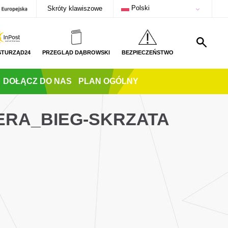
Polski
Skróty klawiszowe
STURZĄD24
PRZEGLĄD DĄBROWSKI
BEZPIECZEŃSTWO
DOŁĄCZ DO NAS
PLAN OGÓLNY
ERA_BIEG-SKRZATA