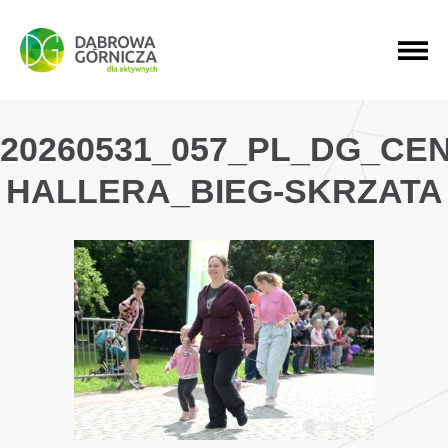
PRZEJDŹ DO MENU GŁÓWNEGO
PRZEJDŹ DO WYSZUKIWARKI
PRZEJDŹ DO TREŚCI
20260531_057_PL_DG_CE
HALLERA_BIEG-SKRZATA