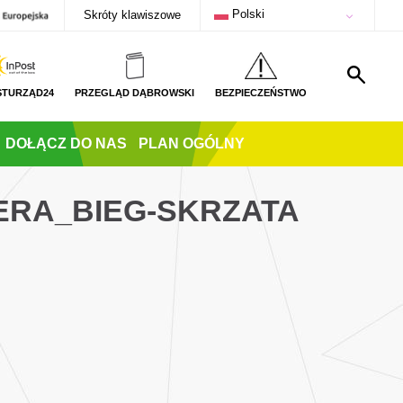
Polski
Skróty klawiszowe
STURZĄD24
PRZEGLĄD DĄBROWSKI
BEZPIECZEŃSTWO
DOŁĄCZ DO NAS
PLAN OGÓLNY
ERA_BIEG-SKRZATA