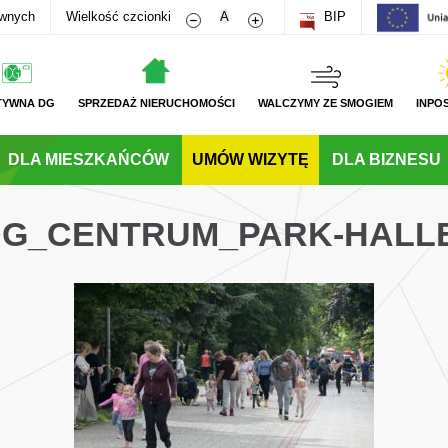
Zmniejsz rozmiar czcionki
Zwiększ rozmiar czcionki
awnych
Wielkość czcionki
A
BIP
TYWNA DG
SPRZEDAŻ NIERUCHOMOŚCI
WALCZYMY ZE SMOGIEM
INPO
DLA MIESZKAŃCÓW
UMÓW WIZYTĘ
DLA BIZNESU
_DG_CENTRUM_PARK-HALL