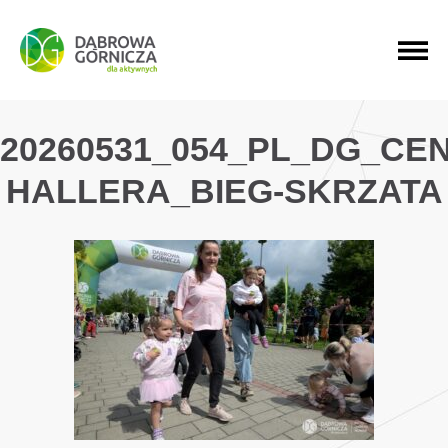
PRZEJDŹ DO MENU GŁÓWNEGO
PRZEJDŹ DO WYSZUKIWARKI
PRZEJDŹ DO TREŚCI
20260531_054_PL_DG_CE
HALLERA_BIEG-SKRZATA