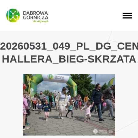
PRZEJDŹ DO MENU GŁÓWNEGO
PRZEJDŹ DO WYSZUKIWARKI
PRZEJDŹ DO TREŚCI
20260531_049_PL_DG_CE
HALLERA_BIEG-SKRZATA