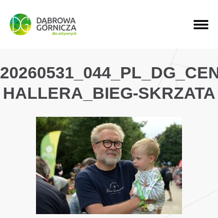
PRZEJDŹ DO MENU GŁÓWNEGO
PRZEJDŹ DO WYSZUKIWARKI
PRZEJDŹ DO TREŚCI
20260531_044_PL_DG_CE
HALLERA_BIEG-SKRZATA