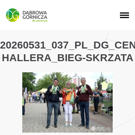
PRZEJDŹ DO MENU GŁÓWNEGO
PRZEJDŹ DO WYSZUKIWARKI
PRZEJDŹ DO TREŚCI
20260531_037_PL_DG_CE
HALLERA_BIEG-SKRZATA