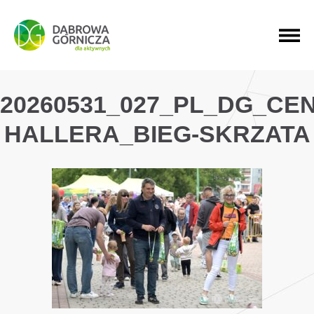
PRZEJDŹ DO MENU GŁÓWNEGO
PRZEJDŹ DO WYSZUKIWARKI
PRZEJDŹ DO TREŚCI
20260531_027_PL_DG_CE
HALLERA_BIEG-SKRZATA