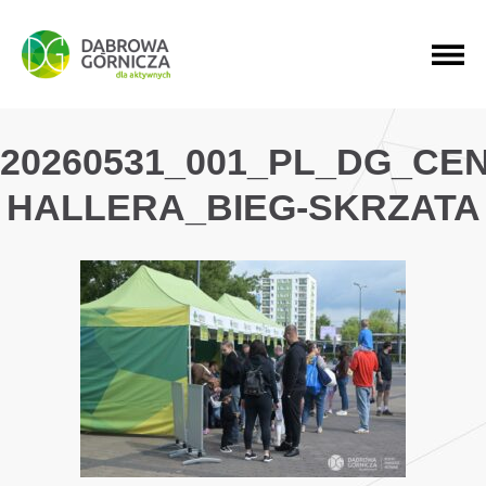
PRZEJDŹ DO MENU GŁÓWNEGO
PRZEJDŹ DO WYSZUKIWARKI
PRZEJDŹ DO TREŚCI
20260531_001_PL_DG_CE
HALLERA_BIEG-SKRZATA