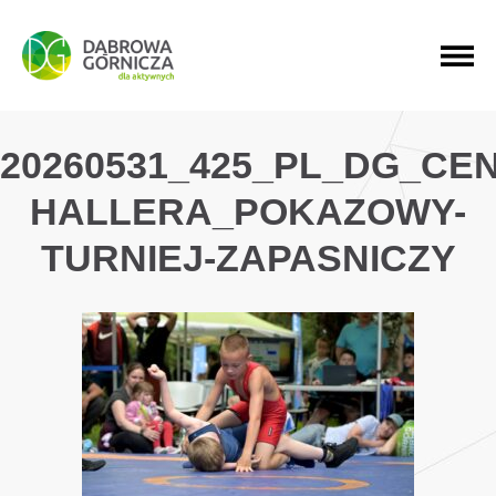
PRZEJDŹ DO MENU GŁÓWNEGO
PRZEJDŹ DO WYSZUKIWARKI
PRZEJDŹ DO TREŚCI
20260531_425_PL_DG_CE
HALLERA_POKAZOWY-
TURNIEJ-ZAPASNICZY