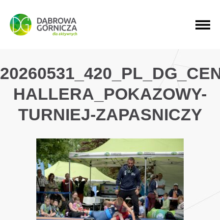
PRZEJDŹ DO MENU GŁÓWNEGO
PRZEJDŹ DO WYSZUKIWARKI
PRZEJDŹ DO TREŚCI
20260531_420_PL_DG_CE
HALLERA_POKAZOWY-
TURNIEJ-ZAPASNICZY