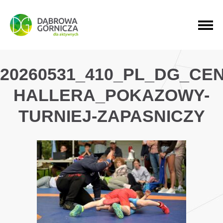
PRZEJDŹ DO MENU GŁÓWNEGO
PRZEJDŹ DO WYSZUKIWARKI
PRZEJDŹ DO TREŚCI
20260531_410_PL_DG_CE
HALLERA_POKAZOWY-
TURNIEJ-ZAPASNICZY