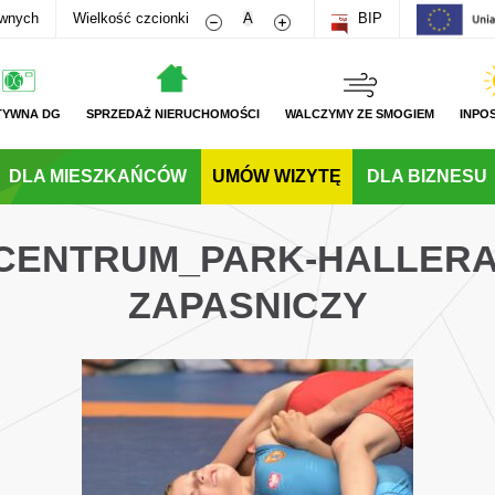
Zmniejsz rozmiar czcionki
Zwiększ rozmiar czcionki
awnych
Wielkość czcionki
A
BIP
TYWNA DG
SPRZEDAŻ NIERUCHOMOŚCI
WALCZYMY ZE SMOGIEM
INPO
DLA MIESZKAŃCÓW
UMÓW WIZYTĘ
DLA BIZNESU
_CENTRUM_PARK-HALLER
ZAPASNICZY