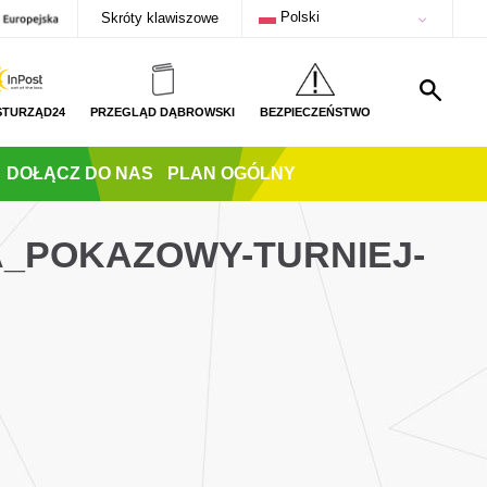
Polski
Skróty klawiszowe
STURZĄD24
PRZEGLĄD DĄBROWSKI
BEZPIECZEŃSTWO
DOŁĄCZ DO NAS
PLAN OGÓLNY
A_POKAZOWY-TURNIEJ-