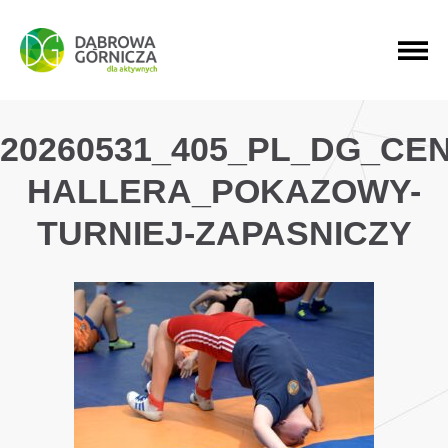
PRZEJDŹ DO MENU GŁÓWNEGO
PRZEJDŹ DO WYSZUKIWARKI
PRZEJDŹ DO TREŚCI
20260531_405_PL_DG_CE
HALLERA_POKAZOWY-
TURNIEJ-ZAPASNICZY