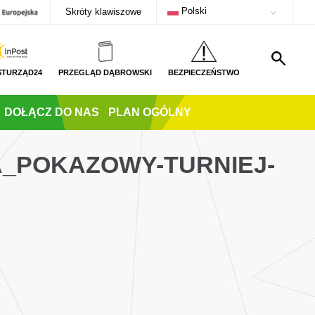
Polski
Skróty klawiszowe
STURZĄD24
PRZEGLĄD DĄBROWSKI
BEZPIECZEŃSTWO
DOŁĄCZ DO NAS
PLAN OGÓLNY
A_POKAZOWY-TURNIEJ-