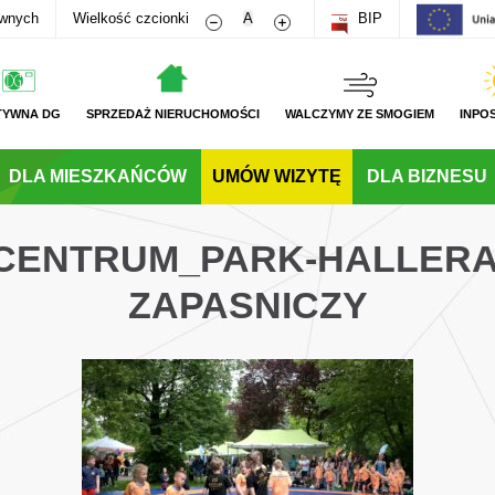
Zmniejsz rozmiar czcionki
Zwiększ rozmiar czcionki
awnych
Wielkość czcionki
A
BIP
TYWNA DG
SPRZEDAŻ NIERUCHOMOŚCI
WALCZYMY ZE SMOGIEM
INPO
DLA MIESZKAŃCÓW
UMÓW WIZYTĘ
DLA BIZNESU
_CENTRUM_PARK-HALLER
ZAPASNICZY