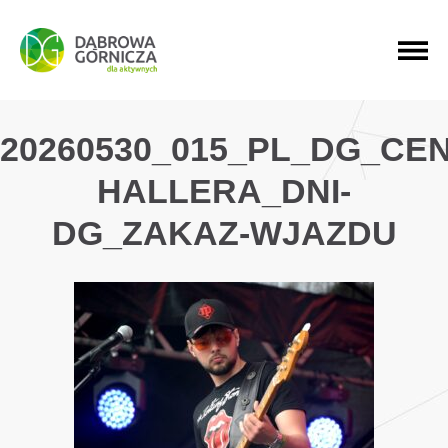
PRZEJDŹ DO MENU GŁÓWNEGO
PRZEJDŹ DO WYSZUKIWARKI
PRZEJDŹ DO TREŚCI
20260530_015_PL_DG_CE
HALLERA_DNI-
DG_ZAKAZ-WJAZDU