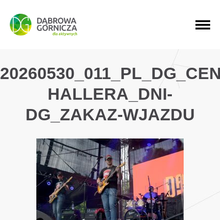
PRZEJDŹ DO MENU GŁÓWNEGO
PRZEJDŹ DO WYSZUKIWARKI
PRZEJDŹ DO TREŚCI
20260530_011_PL_DG_CE
HALLERA_DNI-
DG_ZAKAZ-WJAZDU